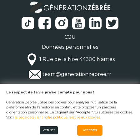
CGU
Données personnelles
1 Rue de la Noë 44300 Nantes
team@generationzebree.fr
© Génération Zébrée 2026
Le respect de ta vie privée compte pour nous !
Génération Zébrée utilise des cookies pour analyser l'utilisation de la
plateforme afin de l'améliorer en continu et te proposer un parcours
d'orientation personnalisé. En cliquant sur "Accepter", tu autorises ces cookies.
Voici
la page détaillant notre politique relative aux cookies
.
Refuser
Accepter