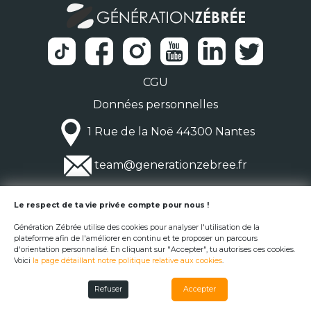
CGU
Données personnelles
1 Rue de la Noë 44300 Nantes
team@generationzebree.fr
© Génération Zébrée 2026
Le respect de ta vie privée compte pour nous !
Génération Zébrée utilise des cookies pour analyser l'utilisation de la
plateforme afin de l'améliorer en continu et te proposer un parcours
d'orientation personnalisé. En cliquant sur "Accepter", tu autorises ces cookies.
Voici
la page détaillant notre politique relative aux cookies
.
Refuser
Accepter