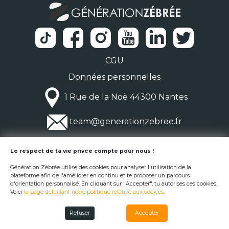
CGU
Données personnelles
1 Rue de la Noë 44300 Nantes
team@generationzebree.fr
© Génération Zébrée 2026
Le respect de ta vie privée compte pour nous !
Génération Zébrée utilise des cookies pour analyser l'utilisation de la
plateforme afin de l'améliorer en continu et te proposer un parcours
d'orientation personnalisé. En cliquant sur "Accepter", tu autorises ces cookies.
Voici
la page détaillant notre politique relative aux cookies
.
Refuser
Accepter