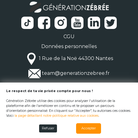
CGU
Données personnelles
1 Rue de la Noë 44300 Nantes
team@generationzebree.fr
© Génération Zébrée 2026
Le respect de ta vie privée compte pour nous !
Génération Zébrée utilise des cookies pour analyser l'utilisation de la
plateforme afin de l'améliorer en continu et te proposer un parcours
d'orientation personnalisé. En cliquant sur "Accepter", tu autorises ces cookies.
Voici
la page détaillant notre politique relative aux cookies
.
Refuser
Accepter