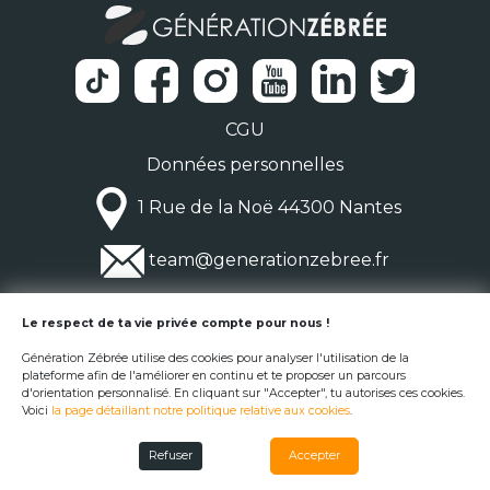
CGU
Données personnelles
1 Rue de la Noë 44300 Nantes
team@generationzebree.fr
© Génération Zébrée 2026
Le respect de ta vie privée compte pour nous !
Génération Zébrée utilise des cookies pour analyser l'utilisation de la
plateforme afin de l'améliorer en continu et te proposer un parcours
d'orientation personnalisé. En cliquant sur "Accepter", tu autorises ces cookies.
Voici
la page détaillant notre politique relative aux cookies
.
Refuser
Accepter