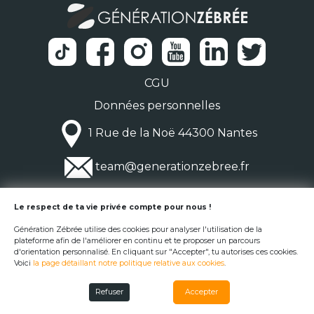
CGU
Données personnelles
1 Rue de la Noë 44300 Nantes
team@generationzebree.fr
© Génération Zébrée 2026
Le respect de ta vie privée compte pour nous !
Génération Zébrée utilise des cookies pour analyser l'utilisation de la
plateforme afin de l'améliorer en continu et te proposer un parcours
d'orientation personnalisé. En cliquant sur "Accepter", tu autorises ces cookies.
Voici
la page détaillant notre politique relative aux cookies
.
Refuser
Accepter