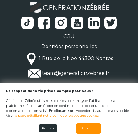
CGU
Données personnelles
1 Rue de la Noë 44300 Nantes
team@generationzebree.fr
© Génération Zébrée 2026
Le respect de ta vie privée compte pour nous !
Génération Zébrée utilise des cookies pour analyser l'utilisation de la
plateforme afin de l'améliorer en continu et te proposer un parcours
d'orientation personnalisé. En cliquant sur "Accepter", tu autorises ces cookies.
Voici
la page détaillant notre politique relative aux cookies
.
Refuser
Accepter