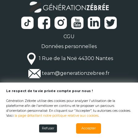
CGU
Données personnelles
1 Rue de la Noë 44300 Nantes
team@generationzebree.fr
© Génération Zébrée 2026
Le respect de ta vie privée compte pour nous !
Génération Zébrée utilise des cookies pour analyser l'utilisation de la
plateforme afin de l'améliorer en continu et te proposer un parcours
d'orientation personnalisé. En cliquant sur "Accepter", tu autorises ces cookies.
Voici
la page détaillant notre politique relative aux cookies
.
Refuser
Accepter