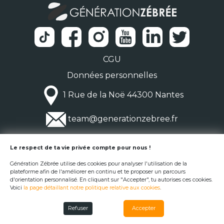
CGU
Données personnelles
1 Rue de la Noë 44300 Nantes
team@generationzebree.fr
© Génération Zébrée 2026
Le respect de ta vie privée compte pour nous !
Génération Zébrée utilise des cookies pour analyser l'utilisation de la
plateforme afin de l'améliorer en continu et te proposer un parcours
d'orientation personnalisé. En cliquant sur "Accepter", tu autorises ces cookies.
Voici
la page détaillant notre politique relative aux cookies
.
Refuser
Accepter