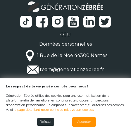
CGU
Données personnelles
1 Rue de la Noë 44300 Nantes
team@generationzebree.fr
© Génération Zébrée 2026
Le respect de ta vie privée compte pour nous !
Génération Zébrée utilise des cookies pour analyser l'utilisation de la
plateforme afin de l'améliorer en continu et te proposer un parcours
d'orientation personnalisé. En cliquant sur "Accepter", tu autorises ces cookies.
Voici
la page détaillant notre politique relative aux cookies
.
Refuser
Accepter