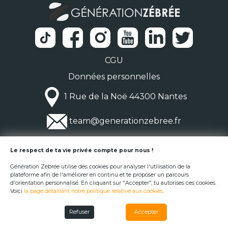
CGU
Données personnelles
1 Rue de la Noë 44300 Nantes
team@generationzebree.fr
© Génération Zébrée 2026
Le respect de ta vie privée compte pour nous !
Génération Zébrée utilise des cookies pour analyser l'utilisation de la
plateforme afin de l'améliorer en continu et te proposer un parcours
d'orientation personnalisé. En cliquant sur "Accepter", tu autorises ces cookies.
Voici
la page détaillant notre politique relative aux cookies
.
Refuser
Accepter