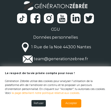
CGU
Données personnelles
1 Rue de la Noë 44300 Nantes
team@generationzebree.fr
© Génération Zébrée 2026
Le respect de ta vie privée compte pour nous !
Génération Zébrée utilise des cookies pour analyser l'utilisation de la
plateforme afin de l'améliorer en continu et te proposer un parcours
d'orientation personnalisé. En cliquant sur "Accepter", tu autorises ces cookies.
Voici
la page détaillant notre politique relative aux cookies
.
Refuser
Accepter