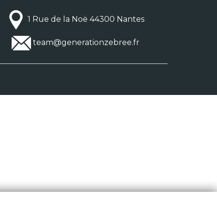
1 Rue de la Noë 44300 Nantes
team@generationzebree.fr