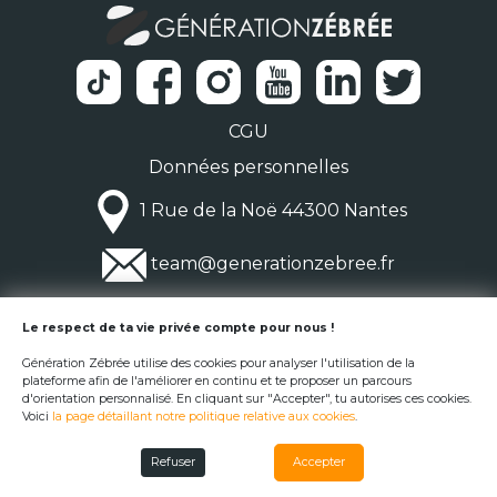
CGU
Données personnelles
1 Rue de la Noë 44300 Nantes
team@generationzebree.fr
© Génération Zébrée 2026
Le respect de ta vie privée compte pour nous !
Génération Zébrée utilise des cookies pour analyser l'utilisation de la
plateforme afin de l'améliorer en continu et te proposer un parcours
d'orientation personnalisé. En cliquant sur "Accepter", tu autorises ces cookies.
Voici
la page détaillant notre politique relative aux cookies
.
Refuser
Accepter