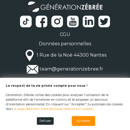
CGU
Données personnelles
1 Rue de la Noë 44300 Nantes
team@generationzebree.fr
© Génération Zébrée 2026
Le respect de ta vie privée compte pour nous !
Génération Zébrée utilise des cookies pour analyser l'utilisation de la
plateforme afin de l'améliorer en continu et te proposer un parcours
d'orientation personnalisé. En cliquant sur "Accepter", tu autorises ces cookies.
Voici
la page détaillant notre politique relative aux cookies
.
Refuser
Accepter