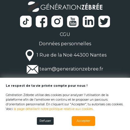
CGU
Données personnelles
1 Rue de la Noë 44300 Nantes
team@generationzebree.fr
© Génération Zébrée 2026
Le respect de ta vie privée compte pour nous !
Génération Zébrée utilise des cookies pour analyser l'utilisation de la
plateforme afin de l'améliorer en continu et te proposer un parcours
d'orientation personnalisé. En cliquant sur "Accepter", tu autorises ces cookies.
Voici
la page détaillant notre politique relative aux cookies
.
Refuser
Accepter