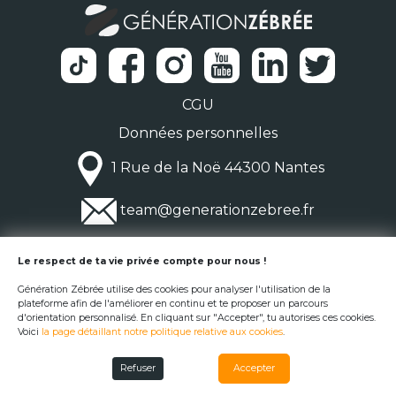
CGU
Données personnelles
1 Rue de la Noë 44300 Nantes
team@generationzebree.fr
© Génération Zébrée 2026
Le respect de ta vie privée compte pour nous !
Génération Zébrée utilise des cookies pour analyser l'utilisation de la
plateforme afin de l'améliorer en continu et te proposer un parcours
d'orientation personnalisé. En cliquant sur "Accepter", tu autorises ces cookies.
Voici
la page détaillant notre politique relative aux cookies
.
Refuser
Accepter