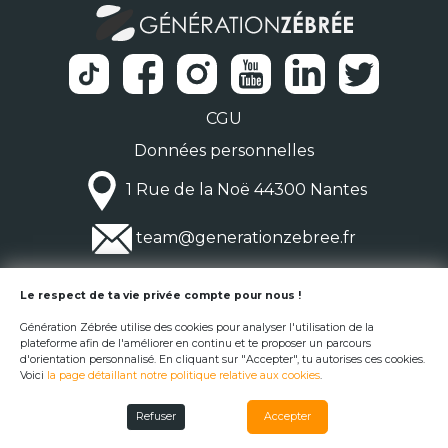
CGU
Données personnelles
1 Rue de la Noë 44300 Nantes
team@generationzebree.fr
© Génération Zébrée 2026
Le respect de ta vie privée compte pour nous !
Génération Zébrée utilise des cookies pour analyser l'utilisation de la
plateforme afin de l'améliorer en continu et te proposer un parcours
d'orientation personnalisé. En cliquant sur "Accepter", tu autorises ces cookies.
Voici
la page détaillant notre politique relative aux cookies
.
Refuser
Accepter