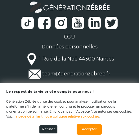
CGU
Données personnelles
1 Rue de la Noë 44300 Nantes
team@generationzebree.fr
© Génération Zébrée 2026
Le respect de ta vie privée compte pour nous !
Génération Zébrée utilise des cookies pour analyser l'utilisation de la
plateforme afin de l'améliorer en continu et te proposer un parcours
d'orientation personnalisé. En cliquant sur "Accepter", tu autorises ces cookies.
Voici
la page détaillant notre politique relative aux cookies
.
Refuser
Accepter