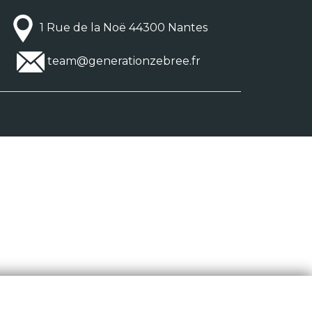
1 Rue de la Noë 44300 Nantes
team@generationzebree.fr