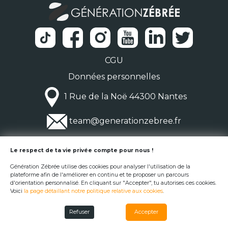
CGU
Données personnelles
1 Rue de la Noë 44300 Nantes
team@generationzebree.fr
© Génération Zébrée 2026
Le respect de ta vie privée compte pour nous !
Génération Zébrée utilise des cookies pour analyser l'utilisation de la
plateforme afin de l'améliorer en continu et te proposer un parcours
d'orientation personnalisé. En cliquant sur "Accepter", tu autorises ces cookies.
Voici
la page détaillant notre politique relative aux cookies
.
Refuser
Accepter