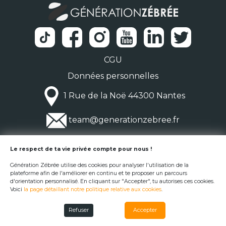
CGU
Données personnelles
1 Rue de la Noë 44300 Nantes
team@generationzebree.fr
© Génération Zébrée 2026
Le respect de ta vie privée compte pour nous !
Génération Zébrée utilise des cookies pour analyser l'utilisation de la
plateforme afin de l'améliorer en continu et te proposer un parcours
d'orientation personnalisé. En cliquant sur "Accepter", tu autorises ces cookies.
Voici
la page détaillant notre politique relative aux cookies
.
Refuser
Accepter