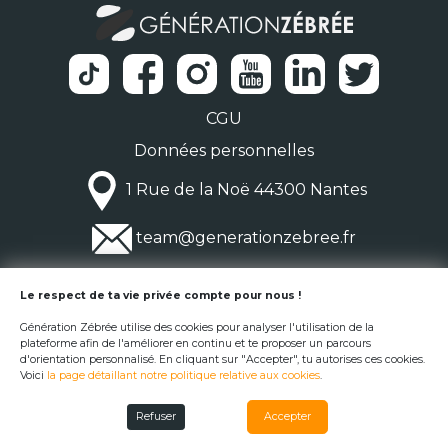
CGU
Données personnelles
1 Rue de la Noë 44300 Nantes
team@generationzebree.fr
© Génération Zébrée 2026
Le respect de ta vie privée compte pour nous !
Génération Zébrée utilise des cookies pour analyser l'utilisation de la
plateforme afin de l'améliorer en continu et te proposer un parcours
d'orientation personnalisé. En cliquant sur "Accepter", tu autorises ces cookies.
Voici
la page détaillant notre politique relative aux cookies
.
Refuser
Accepter