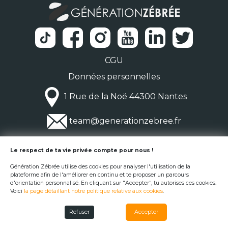
CGU
Données personnelles
1 Rue de la Noë 44300 Nantes
team@generationzebree.fr
© Génération Zébrée 2026
Le respect de ta vie privée compte pour nous !
Génération Zébrée utilise des cookies pour analyser l'utilisation de la
plateforme afin de l'améliorer en continu et te proposer un parcours
d'orientation personnalisé. En cliquant sur "Accepter", tu autorises ces cookies.
Voici
la page détaillant notre politique relative aux cookies
.
Refuser
Accepter