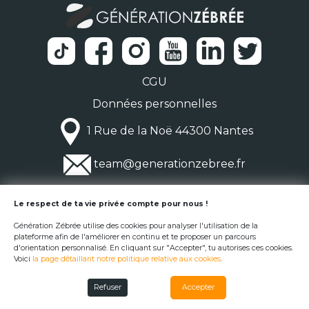
CGU
Données personnelles
1 Rue de la Noë 44300 Nantes
team@generationzebree.fr
© Génération Zébrée 2026
Le respect de ta vie privée compte pour nous !
Génération Zébrée utilise des cookies pour analyser l'utilisation de la
plateforme afin de l'améliorer en continu et te proposer un parcours
d'orientation personnalisé. En cliquant sur "Accepter", tu autorises ces cookies.
Voici
la page détaillant notre politique relative aux cookies
.
Refuser
Accepter