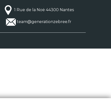
1 Rue de la Noë 44300 Nantes
team@generationzebree.fr