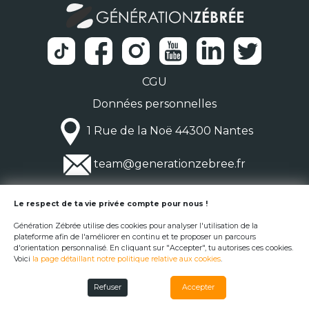
CGU
Données personnelles
1 Rue de la Noë 44300 Nantes
team@generationzebree.fr
© Génération Zébrée 2026
Le respect de ta vie privée compte pour nous !
Génération Zébrée utilise des cookies pour analyser l'utilisation de la
plateforme afin de l'améliorer en continu et te proposer un parcours
d'orientation personnalisé. En cliquant sur "Accepter", tu autorises ces cookies.
Voici
la page détaillant notre politique relative aux cookies
.
Refuser
Accepter