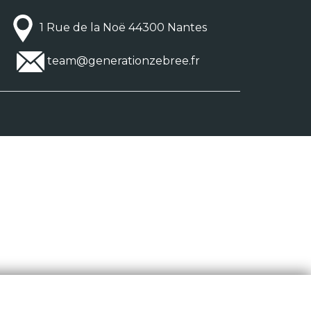
1 Rue de la Noë 44300 Nantes
team@generationzebree.fr