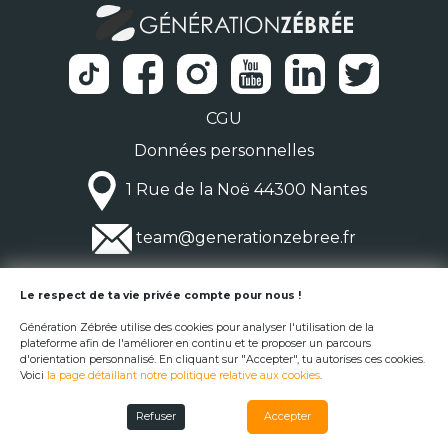
CGU
Données personnelles
1 Rue de la Noë 44300 Nantes
team@generationzebree.fr
© Génération Zébrée 2026
Le respect de ta vie privée compte pour nous !
Génération Zébrée utilise des cookies pour analyser l'utilisation de la
plateforme afin de l'améliorer en continu et te proposer un parcours
d'orientation personnalisé. En cliquant sur "Accepter", tu autorises ces cookies.
Voici
la page détaillant notre politique relative aux cookies
.
Refuser
Accepter