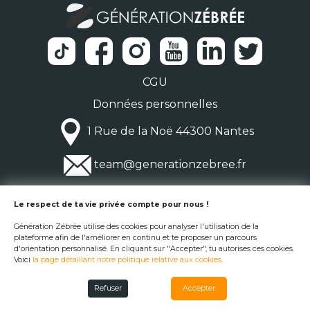
CGU
Données personnelles
1 Rue de la Noë 44300 Nantes
team@generationzebree.fr
© Génération Zébrée 2026
Le respect de ta vie privée compte pour nous !
Génération Zébrée utilise des cookies pour analyser l'utilisation de la
plateforme afin de l'améliorer en continu et te proposer un parcours
d'orientation personnalisé. En cliquant sur "Accepter", tu autorises ces cookies.
Voici
la page détaillant notre politique relative aux cookies
.
Refuser
Accepter