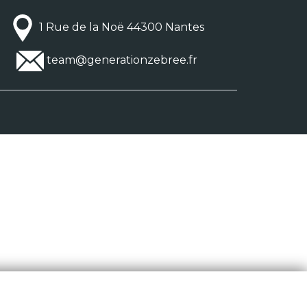
1 Rue de la Noë 44300 Nantes
team@generationzebree.fr