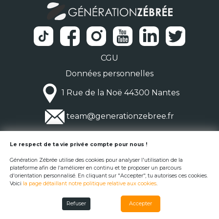
CGU
Données personnelles
1 Rue de la Noë 44300 Nantes
team@generationzebree.fr
© Génération Zébrée 2026
Le respect de ta vie privée compte pour nous !
Génération Zébrée utilise des cookies pour analyser l'utilisation de la
plateforme afin de l'améliorer en continu et te proposer un parcours
d'orientation personnalisé. En cliquant sur "Accepter", tu autorises ces cookies.
Voici
la page détaillant notre politique relative aux cookies
.
Refuser
Accepter