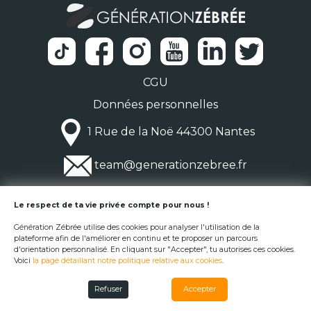
CGU
Données personnelles
1 Rue de la Noë 44300 Nantes
team@generationzebree.fr
© Génération Zébrée 2026
Le respect de ta vie privée compte pour nous !
Génération Zébrée utilise des cookies pour analyser l'utilisation de la
plateforme afin de l'améliorer en continu et te proposer un parcours
d'orientation personnalisé. En cliquant sur "Accepter", tu autorises ces cookies.
Voici
la page détaillant notre politique relative aux cookies
.
Refuser
Accepter