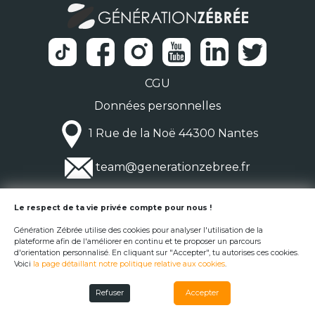
CGU
Données personnelles
1 Rue de la Noë 44300 Nantes
team@generationzebree.fr
© Génération Zébrée 2026
Le respect de ta vie privée compte pour nous !
Génération Zébrée utilise des cookies pour analyser l'utilisation de la
plateforme afin de l'améliorer en continu et te proposer un parcours
d'orientation personnalisé. En cliquant sur "Accepter", tu autorises ces cookies.
Voici
la page détaillant notre politique relative aux cookies
.
Refuser
Accepter