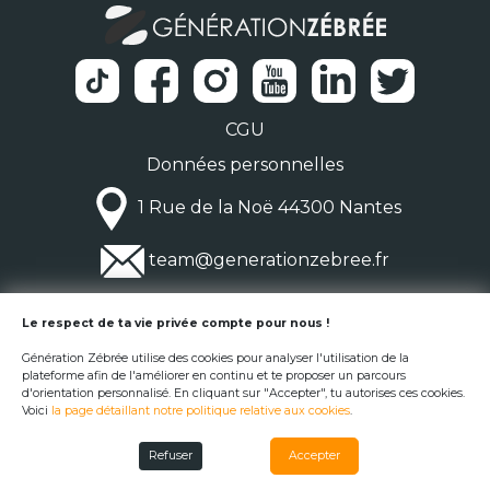
CGU
Données personnelles
1 Rue de la Noë 44300 Nantes
team@generationzebree.fr
© Génération Zébrée 2026
Le respect de ta vie privée compte pour nous !
Génération Zébrée utilise des cookies pour analyser l'utilisation de la
plateforme afin de l'améliorer en continu et te proposer un parcours
d'orientation personnalisé. En cliquant sur "Accepter", tu autorises ces cookies.
Voici
la page détaillant notre politique relative aux cookies
.
Refuser
Accepter