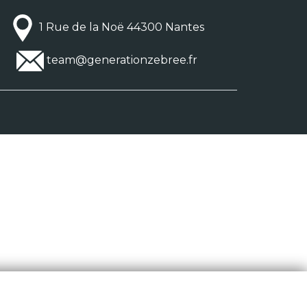
1 Rue de la Noë 44300 Nantes
team@generationzebree.fr