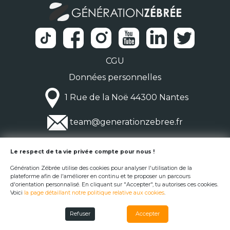
CGU
Données personnelles
1 Rue de la Noë 44300 Nantes
team@generationzebree.fr
© Génération Zébrée 2026
Le respect de ta vie privée compte pour nous !
Génération Zébrée utilise des cookies pour analyser l'utilisation de la
plateforme afin de l'améliorer en continu et te proposer un parcours
d'orientation personnalisé. En cliquant sur "Accepter", tu autorises ces cookies.
Voici
la page détaillant notre politique relative aux cookies
.
Refuser
Accepter