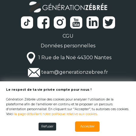
CGU
Données personnelles
1 Rue de la Noë 44300 Nantes
team@generationzebree.fr
© Génération Zébrée 2026
Le respect de ta vie privée compte pour nous !
Génération Zébrée utilise des cookies pour analyser l'utilisation de la
plateforme afin de l'améliorer en continu et te proposer un parcours
d'orientation personnalisé. En cliquant sur "Accepter", tu autorises ces cookies.
Voici
la page détaillant notre politique relative aux cookies
.
Refuser
Accepter