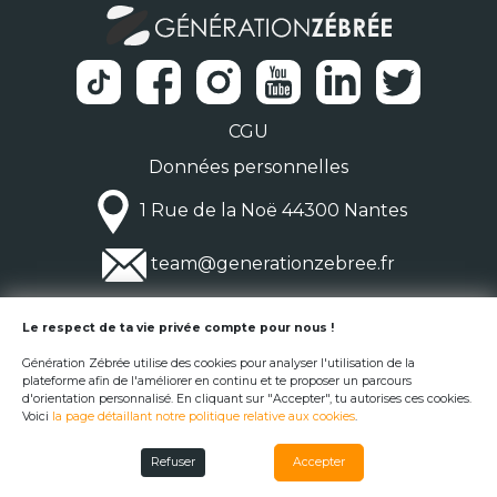
CGU
Données personnelles
1 Rue de la Noë 44300 Nantes
team@generationzebree.fr
© Génération Zébrée 2026
Le respect de ta vie privée compte pour nous !
Génération Zébrée utilise des cookies pour analyser l'utilisation de la
plateforme afin de l'améliorer en continu et te proposer un parcours
d'orientation personnalisé. En cliquant sur "Accepter", tu autorises ces cookies.
Voici
la page détaillant notre politique relative aux cookies
.
Refuser
Accepter