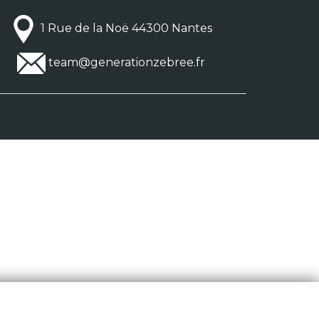
1 Rue de la Noë 44300 Nantes
team@generationzebree.fr