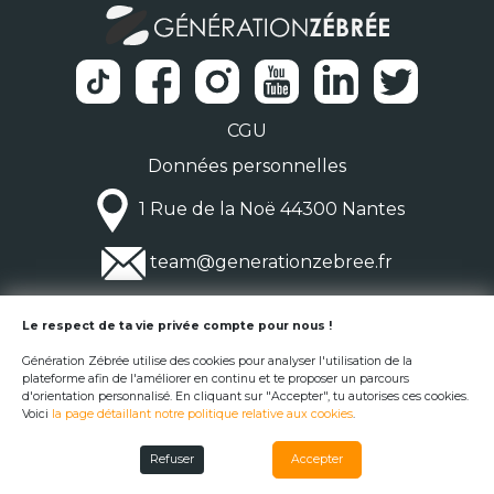
CGU
Données personnelles
1 Rue de la Noë 44300 Nantes
team@generationzebree.fr
© Génération Zébrée 2026
Le respect de ta vie privée compte pour nous !
Génération Zébrée utilise des cookies pour analyser l'utilisation de la
plateforme afin de l'améliorer en continu et te proposer un parcours
d'orientation personnalisé. En cliquant sur "Accepter", tu autorises ces cookies.
Voici
la page détaillant notre politique relative aux cookies
.
Refuser
Accepter