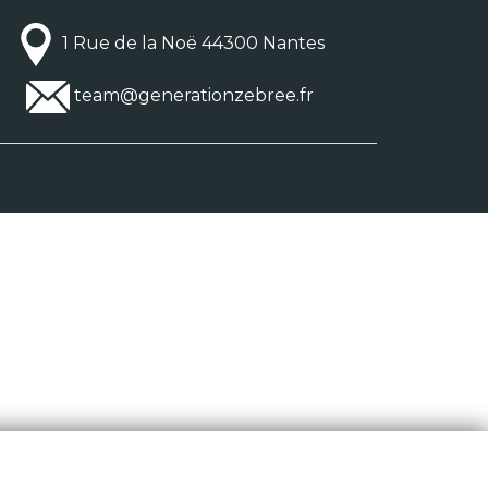
1 Rue de la Noë 44300 Nantes
team@generationzebree.fr