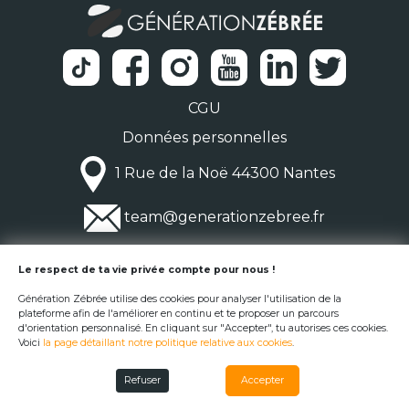
CGU
Données personnelles
1 Rue de la Noë 44300 Nantes
team@generationzebree.fr
© Génération Zébrée 2026
Le respect de ta vie privée compte pour nous !
Génération Zébrée utilise des cookies pour analyser l'utilisation de la
plateforme afin de l'améliorer en continu et te proposer un parcours
d'orientation personnalisé. En cliquant sur "Accepter", tu autorises ces cookies.
Voici
la page détaillant notre politique relative aux cookies
.
Refuser
Accepter