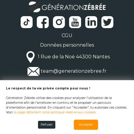
CGU
Données personnelles
1 Rue de la Noë 44300 Nantes
team@generationzebree.fr
© Génération Zébrée 2026
Le respect de ta vie privée compte pour nous !
Génération Zébrée utilise des cookies pour analyser l'utilisation de la
plateforme afin de l'améliorer en continu et te proposer un parcours
d'orientation personnalisé. En cliquant sur "Accepter", tu autorises ces cookies.
Voici
la page détaillant notre politique relative aux cookies
.
Refuser
Accepter