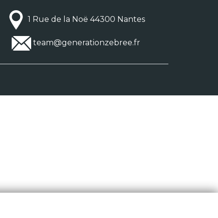
1 Rue de la Noë 44300 Nantes
team@generationzebree.fr