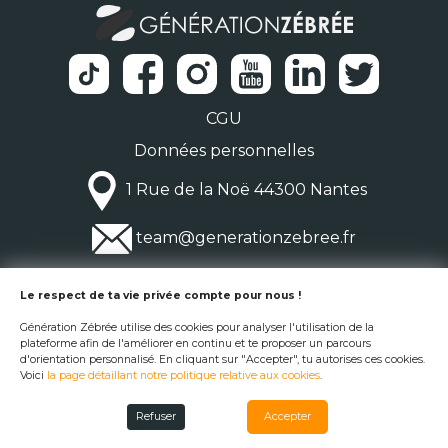
CGU
Données personnelles
1 Rue de la Noë 44300 Nantes
team@generationzebree.fr
© Génération Zébrée 2026
Le respect de ta vie privée compte pour nous !
Génération Zébrée utilise des cookies pour analyser l'utilisation de la
plateforme afin de l'améliorer en continu et te proposer un parcours
d'orientation personnalisé. En cliquant sur "Accepter", tu autorises ces cookies.
Voici
la page détaillant notre politique relative aux cookies
.
Refuser
Accepter