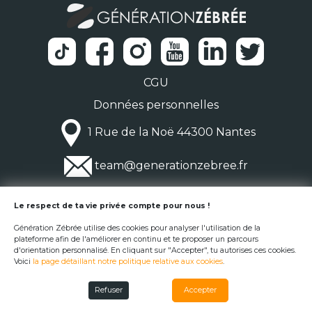
CGU
Données personnelles
1 Rue de la Noë 44300 Nantes
team@generationzebree.fr
© Génération Zébrée 2026
Le respect de ta vie privée compte pour nous !
Génération Zébrée utilise des cookies pour analyser l'utilisation de la
plateforme afin de l'améliorer en continu et te proposer un parcours
d'orientation personnalisé. En cliquant sur "Accepter", tu autorises ces cookies.
Voici
la page détaillant notre politique relative aux cookies
.
Refuser
Accepter