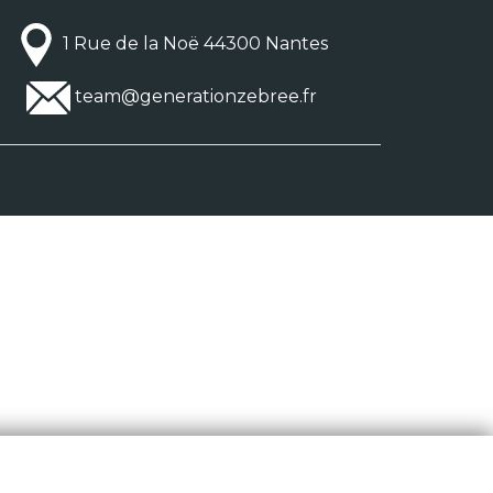
1 Rue de la Noë 44300 Nantes
team@generationzebree.fr