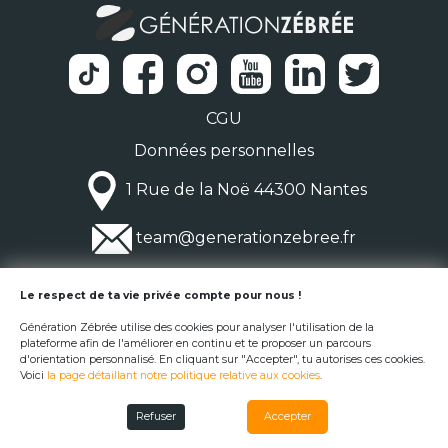
CGU
Données personnelles
1 Rue de la Noë 44300 Nantes
team@generationzebree.fr
© Génération Zébrée 2026
Le respect de ta vie privée compte pour nous !
Génération Zébrée utilise des cookies pour analyser l'utilisation de la
plateforme afin de l'améliorer en continu et te proposer un parcours
d'orientation personnalisé. En cliquant sur "Accepter", tu autorises ces cookies.
Voici
la page détaillant notre politique relative aux cookies
.
Refuser
Accepter