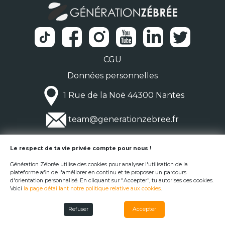
CGU
Données personnelles
1 Rue de la Noë 44300 Nantes
team@generationzebree.fr
© Génération Zébrée 2026
Le respect de ta vie privée compte pour nous !
Génération Zébrée utilise des cookies pour analyser l'utilisation de la
plateforme afin de l'améliorer en continu et te proposer un parcours
d'orientation personnalisé. En cliquant sur "Accepter", tu autorises ces cookies.
Voici
la page détaillant notre politique relative aux cookies
.
Refuser
Accepter